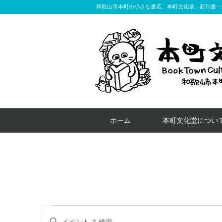
和歌山市本町の小さな書店、本町文化堂。新刊書・
ホーム
本町文化堂につい
イ
イ
キ