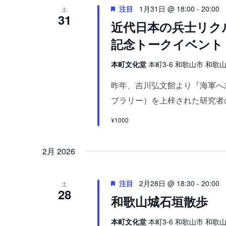
表
注目
1月31日 @ 18:00
-
20:00
土
ー
31
示
近代日本の兵士リク
ワ
記念トークイベント 
ー
ド
本町文化堂
本町3-6 和歌山市 和歌山県
で
昨年、吉川弘文館より『海軍へ
イ
ブラリー）を上梓された研究者の 
ベ
ン
¥1000
ト
を
2月 2026
検
索
注目
2月28日 @ 18:30
-
20:00
土
28
し
和歌山城石垣散歩
ま
本町文化堂
本町3-6 和歌山市 和歌山県
す