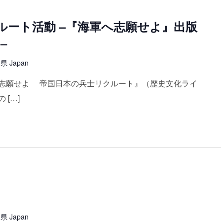
ルート活動 –『海軍へ志願せよ』出版
–
 Japan
志願せよ 帝国日本の兵士リクルート』（歴史文化ライ
[…]
 Japan