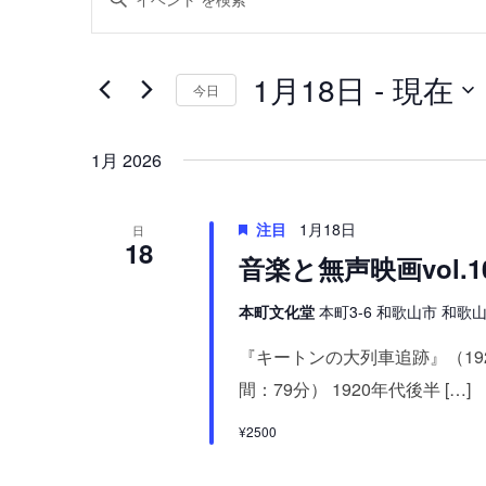
ベ
ベ
ー
ン
ン
ワ
ト
ト
1月18日
 - 
現在
今日
ー
を
ド
日
検
を
索
1月 2026
付
し
入
を
て
力
選
注目
1月18日
日
18
ナ
し
択
音楽と無声映画vol.
ビ
て
ゲ
本町文化堂
本町3-6 和歌山市 和歌山県
く
ー
だ
『キートンの大列車追跡』（1
シ
さ
間：79分） 1920年代後半 […]
ョ
い
ン
¥2500
。
を
キ