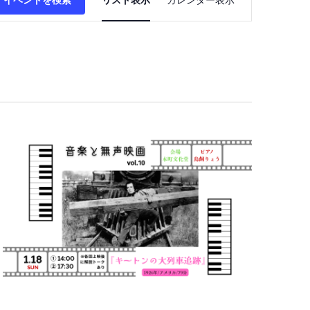
ベ
ン
ト
ビ
ュ
ー
ナ
ビ
ゲ
ー
シ
ョ
ン