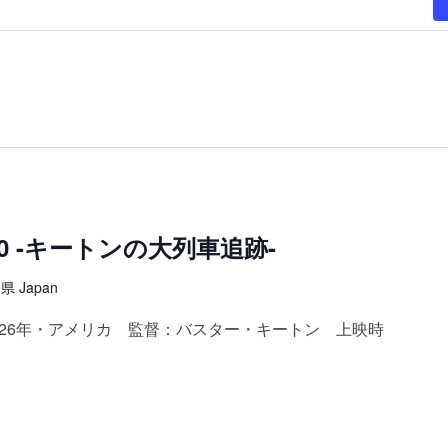
10 -キートンの大列車追跡-
 Japan
926年・アメリカ 監督：バスター・キートン 上映時