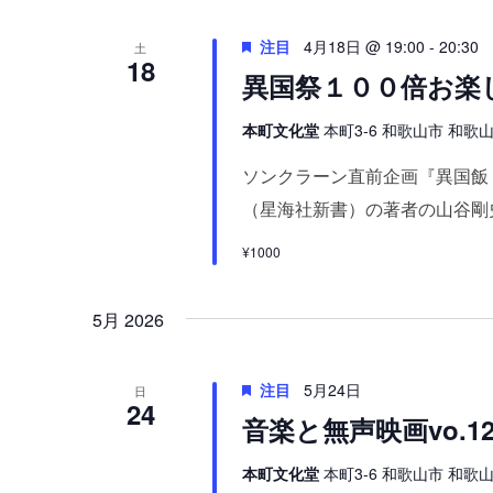
注目
4月18日 @ 19:00
-
20:30
土
18
異国祭１００倍お楽
本町文化堂
本町3-6 和歌山市 和歌山県
ソンクラーン直前企画『異国飯
（星海社新書）の著者の山谷剛史 
¥1000
5月 2026
注目
5月24日
日
24
音楽と無声映画vo.1
本町文化堂
本町3-6 和歌山市 和歌山県